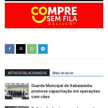
ARTIGOS RELACIONADOS
Mais do autor
Guarda Municipal de Itabaianinha
promove capacitação em operações
com cães