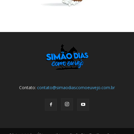
Contato:
contato@simaodiascomoeuvejo.com.br