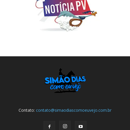
Contato:
contato@simaodiascomoeuvejo.com.br