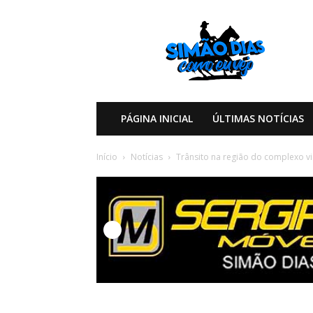
Simão
Dias
Como
eu
Vejo
PÁGINA INICIAL
ÚLTIMAS NOTÍCIAS
Início
Notícias
Trânsito na região do complexo vi