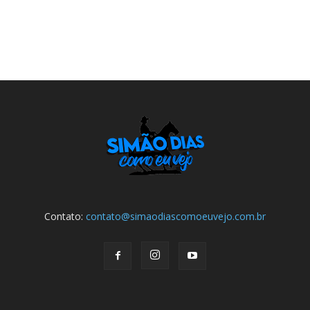
Contato:
contato@simaodiascomoeuvejo.com.br