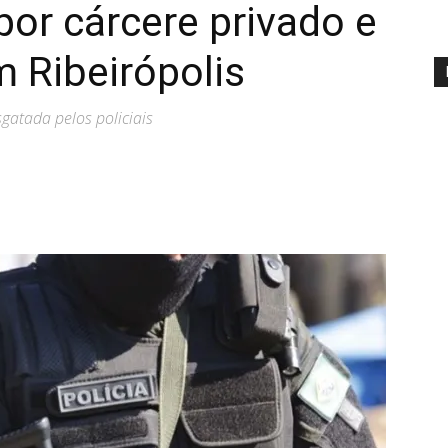
or cárcere privado e
m Ribeirópolis
gatada pelos policiais