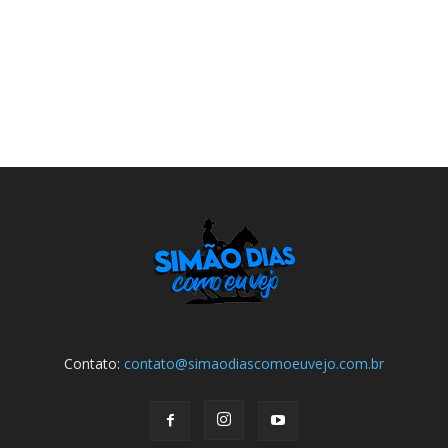
Contato:
contato@simaodiascomoeuvejo.com.br