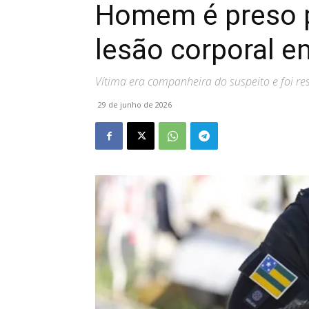
Homem é preso p
lesão corporal e
Vítima era companheira do suspeito e foi res
29 de junho de 2026