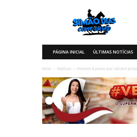
Simão
Dias
Como
eu
Vejo
PÁGINA INICIAL
ÚLTIMAS NOTÍCIAS
Início
Notícias
Homem é preso por cárcere privad