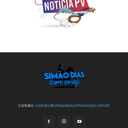
Contato:
contato@simaodiascomoeuvejo.com.br