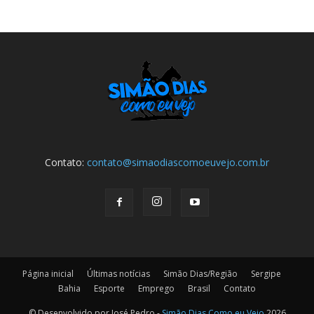
Contato:
contato@simaodiascomoeuvejo.com.br
Página inicial
Últimas notícias
Simão Dias/Região
Sergipe
Bahia
Esporte
Emprego
Brasil
Contato
© Desenvolvido por José Pedro -
Simão Dias Como eu Vejo
2026