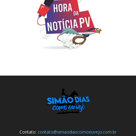
Contato:
contato@simaodiascomoeuvejo.com.br