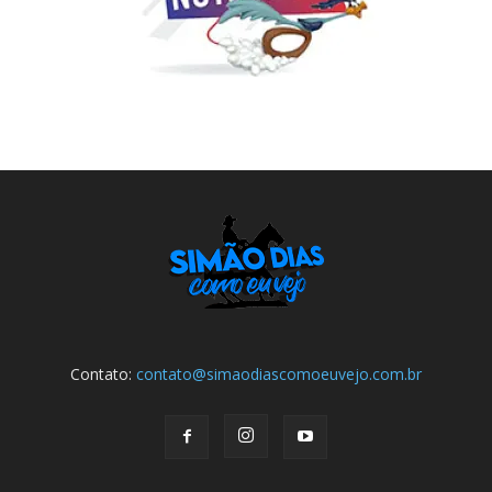
Contato:
contato@simaodiascomoeuvejo.com.br