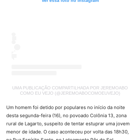
Ver essa foto no Instagram
UMA PUBLICAÇÃO COMPARTILHADA POR JEREMOABO
COMO EU VEJO (@JEREMOABOCOMOEUVEJO)
Um homem foi detido por populares no início da noite
desta segunda-feira (16), no povoado Colônia 13, zona
rural de Lagarto, suspeito de tentar estuprar uma jovem
menor de idade. O caso aconteceu por volta das 18h30,
na Rua Espírito Santo, no Loteamento Pôr do Sol.