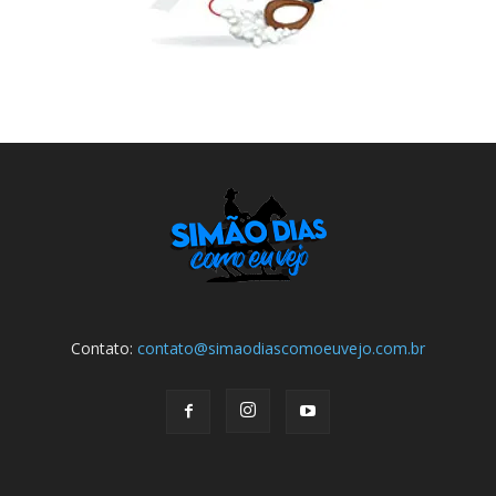
Contato:
contato@simaodiascomoeuvejo.com.br