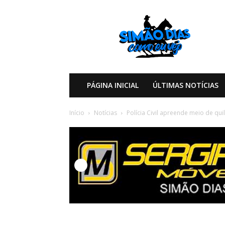
Simão
Dias
Como
eu
Vejo
PÁGINA INICIAL
ÚLTIMAS NOTÍCIAS
Início
Notícias
Polícia Civil apreende meio de qu