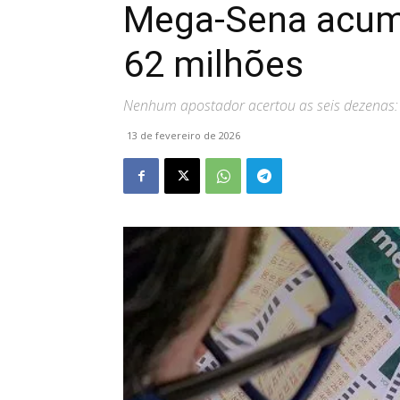
Mega-Sena acumu
62 milhões
Nenhum apostador acertou as seis dezenas: 
13 de fevereiro de 2026