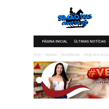
Simão
Dias
Como
eu
Vejo
PÁGINA INICIAL
ÚLTIMAS NOTÍCIAS
Início
Notícias
Brasil/Mundo
Mega-Sena acumul