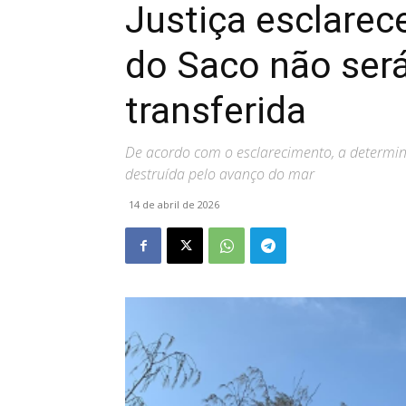
Justiça esclarec
do Saco não ser
transferida
De acordo com o esclarecimento, a determin
destruída pelo avanço do mar
14 de abril de 2026