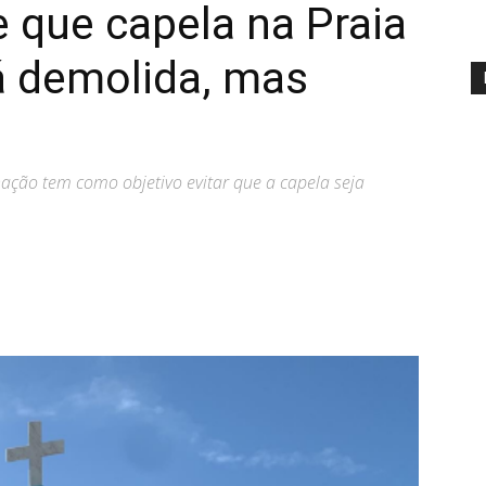
e que capela na Praia
á demolida, mas
ação tem como objetivo evitar que a capela seja