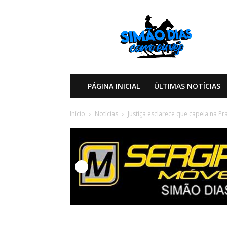
Simão
Dias
Como
eu
Vejo
PÁGINA INICIAL
ÚLTIMAS NOTÍCIAS
Início
Notícias
Justiça esclarece que capela na Pr