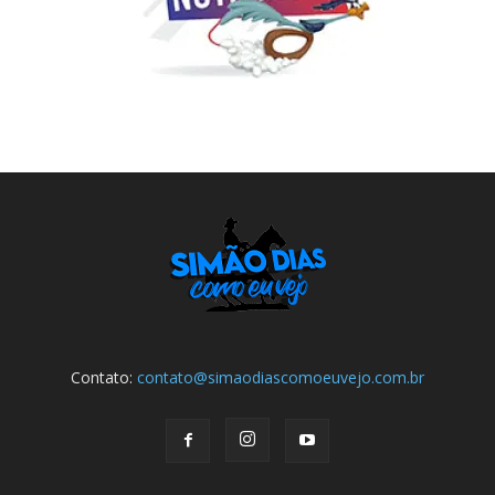
Contato:
contato@simaodiascomoeuvejo.com.br