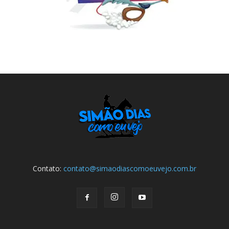
Contato:
contato@simaodiascomoeuvejo.com.br