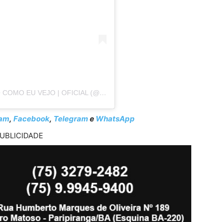
UM POST COMPARTILHADO POR LAGARTO COMO EU VEJO | OFICIAL (@LAGARTOCOMOEUVEJO)
ram
,
Facebook
,
Telegram
e
WhatsApp
UBLICIDADE