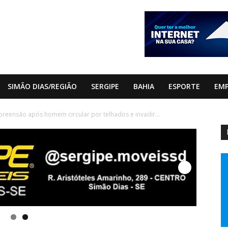
SIMÃO DIAS/REGIÃO
SERGIPE
BAHIA
ESPORTE
EM
eensão após homem circular por telhados e invadir...