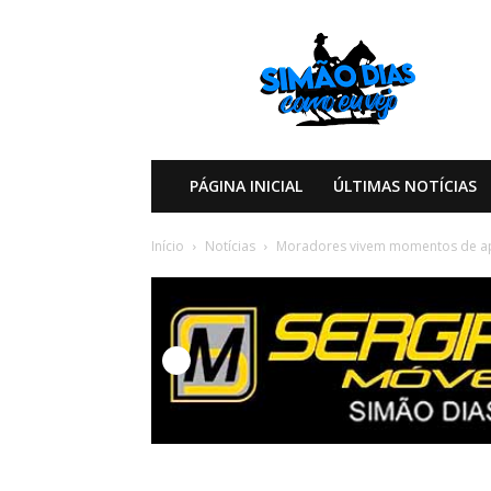
Simão
Dias
Como
eu
Vejo
PÁGINA INICIAL
ÚLTIMAS NOTÍCIAS
Início
Notícias
Moradores vivem momentos de apr